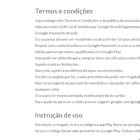
Termos e condições
veja a íntegra dos Termos e Condições e da política de privaci
Vale-presente (Gift Card) emitido por Google Brasil Pagamento
(Google Payments Brazil).
Os usuários devem ser residentes no Brasil e ter 13 anos de i
Requer uma conta brasileira no Google Payments e acesso à Inte
Válido apenas para itens qualificados no Google Play.
Não pode ser utilizado para comprar itens classificados como
Sujeito a outras limitações.
Não está sujeito à incidência de taxas ou vencimento.
Exceto se exigido por lei, o vale-presente não pode ser resgat
Não recarregável ou passível de reembolso; não pode ser util
qualquer valor.
O usuário é responsável pela eventual perda do cartão.
Para ajuda ou para ver o saldo acesse support.google.com/goog
Instrução de uso
Para fazer o resgate, insira o código no app Play Store ou em pl
Só use o código deste vale-presente no Google Play. Outras so