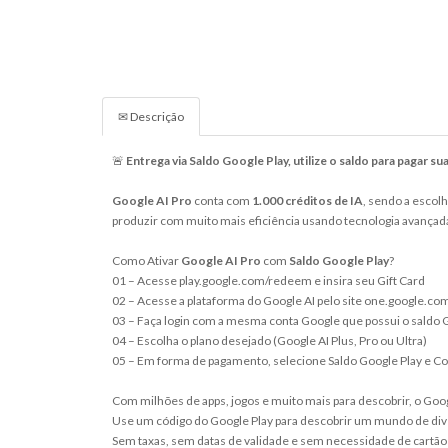
✉ Descrição
🚨
Entrega via Saldo Google Play, utilize o saldo para pagar s
Google AI Pro
conta com
1.000 créditos de IA
, sendo a escolh
produzir com muito mais eficiência usando tecnologia avançada
Como Ativar
Google AI Pro
com
Saldo Google Play
?
01 – Acesse play.google.com/redeem e insira seu Gift Card
02 – Acesse a plataforma do Google AI pelo site one.google.com
03 – Faça login com a mesma conta Google que possui o saldo 
04 – Escolha o plano desejado (Google AI Plus, Pro ou Ultra)
05 – Em forma de pagamento, selecione Saldo Google Play e C
Com milhões de apps, jogos e muito mais para descobrir, o Goo
Use um código do Google Play para descobrir um mundo de dive
Sem taxas, sem datas de validade e sem necessidade de cartão d