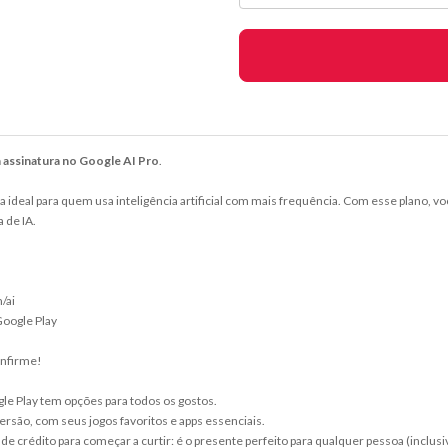
ua assinatura no Google AI Pro
.
a ideal para quem usa inteligência artificial com mais frequência. Com esse plano, v
 de IA.
/ai
Google Play
onfirme!
gle Play tem opções para todos os gostos.
rsão, com seus jogos favoritos e apps essenciais.
e crédito para começar a curtir: é o presente perfeito para qualquer pessoa (inclusi