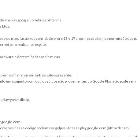
dade em play.google.com/br-card-terms.
s Ltda.
dade ou mais (usuários com idade entre 13 e 17 anos necessitam de permissão dos pa
rnet para realizar o resgate.
 Hardware e determinadas assinaturas.
ado em dinheiro ou em outros vales-presente.
izado em conjunto com outros saldos não provenientes do Google Play; não pode ser 
leplay/go/cardhelp.
ay.google.com.
licitações desse código podem ser golpes. Acesse play.google.com/giftcardscam.