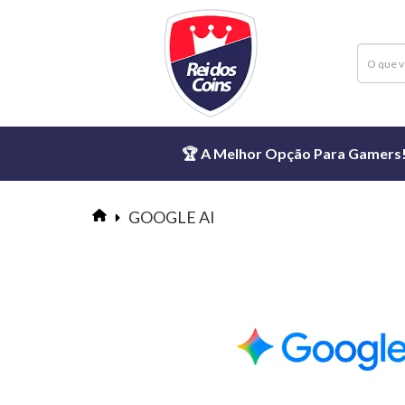
🏆 A Melhor Opção Para Gamers! ⏱
GOOGLE AI