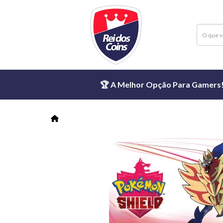
🏆 A Melhor Opção Para Gamers! ⏱