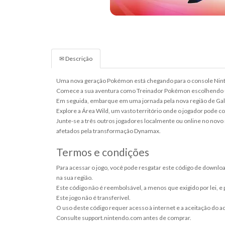
✉ Descrição
Uma nova geração Pokémon está chegando para o console Nin
Comece a sua aventura como Treinador Pokémon escolhendo u
Em seguida, embarque em uma jornada pela nova região de Gala
Explore a Área Wild, um vasto território onde o jogador pode c
Junte-se a três outros jogadores localmente ou online no no
afetados pela transformação Dynamax.
Termos e condições
Para acessar o jogo, você pode resgatar este código de downlo
na sua região.
Este código não é reembolsável, a menos que exigido por lei, e
Este jogo não é transferível.
O uso deste código requer acesso à internet e a aceitação do a
Consulte support.nintendo.com antes de comprar.