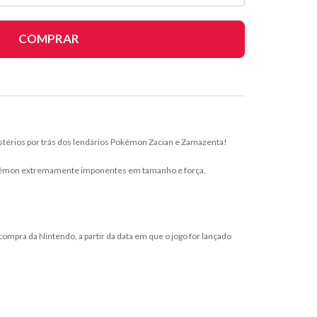
COMPRAR
stérios por trás dos lendários Pokémon Zacian e Zamazenta!
 Pokémon extremamente imponentes em tamanho e força,
mpra da Nintendo, a partir da data em que o jogo for lançado