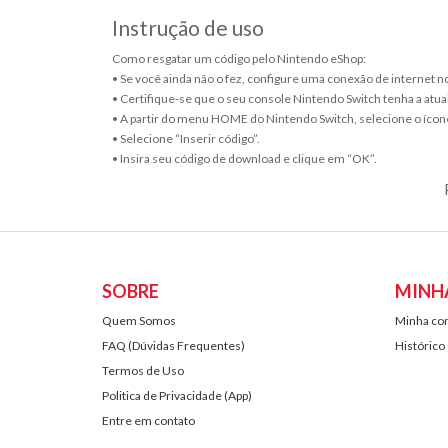
Instrução de uso
Como resgatar um código pelo Nintendo eShop:
• Se você ainda não o fez, configure uma conexão de internet 
• Certifique-se que o seu console Nintendo Switch tenha a atua
• A partir do menu HOME do Nintendo Switch, selecione o ícon
• Selecione “Inserir código”.
• Insira seu código de download e clique em “OK”.
SOBRE
MINH
Quem Somos
Minha co
FAQ (Dúvidas Frequentes)
Histórico
Termos de Uso
Politica de Privacidade (App)
Entre em contato