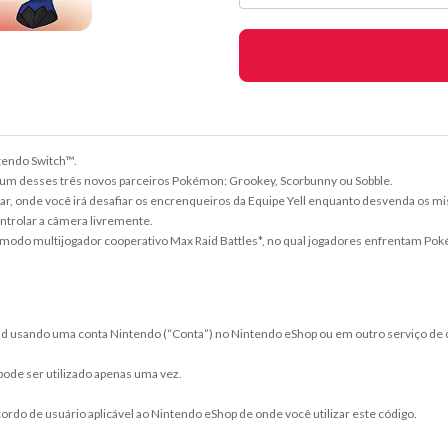
tendo Switch™.
m desses três novos parceiros Pokémon: Grookey, Scorbunny ou Sobble.
r, onde você irá desafiar os encrenqueiros da Equipe Yell enquanto desvenda os mi
ontrolar a câmera livremente.
vo modo multijogador cooperativo Max Raid Battles*, no qual jogadores enfrentam
ad usando uma conta Nintendo (“Conta”) no Nintendo eShop ou em outro serviço de co
 pode ser utilizado apenas uma vez.
cordo de usuário aplicável ao Nintendo eShop de onde você utilizar este código.