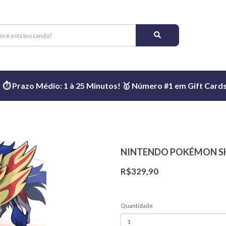
️ Prazo Médio: 1 à 25 Minutos! 🥇 Número #1 em Gift Cards 
NINTENDO POKÉMON SH
R$329,90
Quantidade