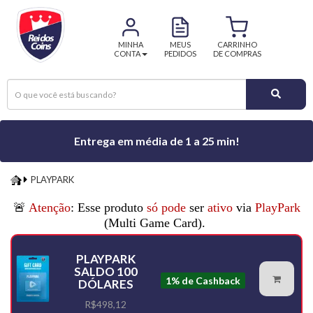
MINHA
MEUS
CARRINHO
CONTA
PEDIDOS
DE COMPRAS
Entrega em média de 1 a 25 min!
PLAYPARK
PLAYPARK
🚨
Atenção
: Esse produto
só pode
ser
ativo
via
PlayPark
(Multi Game Card).
PLAYPARK
SALDO 100
1% de Cashback
DÓLARES
R$498,12