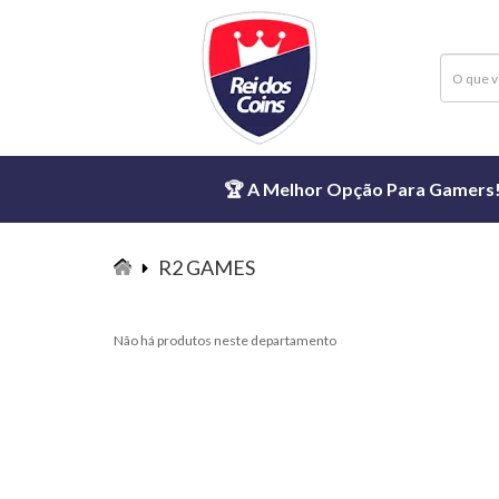
🏆 A Melhor Opção Para Gamers! ⏱
R2 GAMES
R2
GAMES
Não há produtos neste departamento