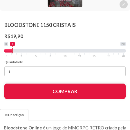
BLOODSTONE 1150 CRISTAIS
R$19,90
0
1
20
0
3
5
8
10
13
15
18
20
Quantidade
COMPRAR
✉ Descrição
Bloodstone Online
é um jogo de MMORPG RETRO criado pela