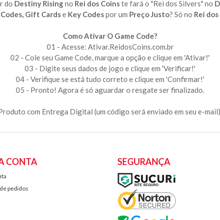
r do
Destiny Rising
no
Rei dos Coins
te fará o "Rei dos Silvers" no
D
Codes, Gift Cards
e
Key Codes
por um
Preço Justo
? Só no
Rei dos
Como Ativar O Game Code?
01 - Acesse: Ativar.ReidosCoins.com.br
02 - Cole seu Game Code, marque a opção e clique em 'Ativar!'
03 - Digite seus dados de jogo e clique em 'Verificar!'
04 - Verifique se está tudo correto e clique em 'Confirmar!'
05 - Pronto! Agora é só aguardar o resgate ser finalizado.
Produto com Entrega Digital (um código será enviado em seu e-mail)
A CONTA
SEGURANÇA
nta
 de pedidos