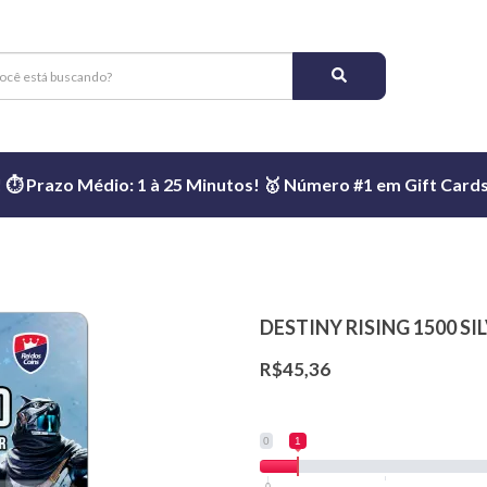
️ Prazo Médio: 1 à 25 Minutos! 🥇 Número #1 em Gift Cards 
DESTINY RISING 1500 SI
R$45,36
0
1
0