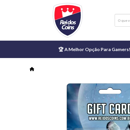
🏆 A Melhor Opção Para Gamers! ⏱