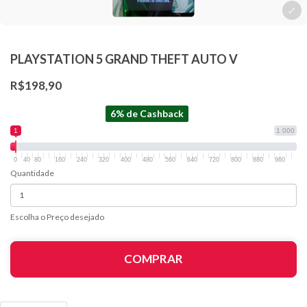
PLAYSTATION 5 GRAND THEFT AUTO V
R$198,90
6% de Cashback
1
1 000
0
40
80
160
240
320
400
480
560
640
720
800
880
960
Quantidade
Escolha o Preço desejado
COMPRAR