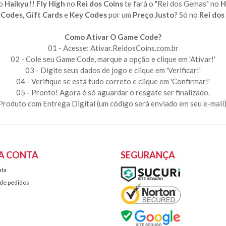
do
Haikyu!! Fly High
no
Rei dos Coins
te fará o "Rei dos Gemas" no
H
Codes, Gift Cards
e
Key Codes
por um
Preço Justo
? Só no
Rei dos
Como Ativar O Game Code?
01 - Acesse: Ativar.ReidosCoins.com.br
02 - Cole seu Game Code, marque a opção e clique em 'Ativar!'
03 - Digite seus dados de jogo e clique em 'Verificar!'
04 - Verifique se está tudo correto e clique em 'Confirmar!'
05 - Pronto! Agora é só aguardar o resgate ser finalizado.
Produto com Entrega Digital (um código será enviado em seu e-mail)
A CONTA
SEGURANÇA
nta
 de pedidos