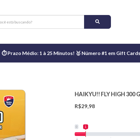
️ Prazo Médio: 1 à 25 Minutos! 🥇 Número #1 em Gift Cards 
HAIKYU!! FLY HIGH 300
R$29,98
0
1
0