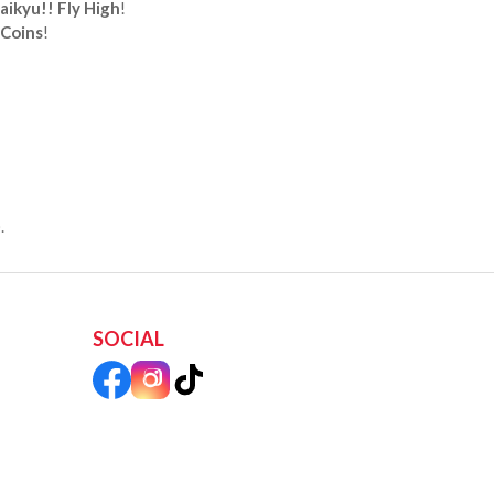
aikyu!! Fly High
!
 Coins
!
.
SOCIAL