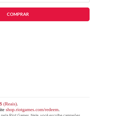
COMPRAR
$ (Reais)
.
ite
shop.riotgames.com/redeem
.
 pela Riot Games. Nele, você escolhe campeões