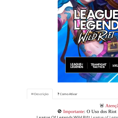
✉ Descrição
❓ Como Ativar
🚨
Atenç
🚫
Importante
: O Uso dos Riot
League Of Legends Wild Rift
League of Legen