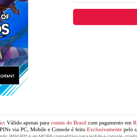
ão
: Válido apenas para
contas do Brasil
com pagamento em
R
 PINs via PC, Mobile e Console é feito
Exclusivamente
pelo s
ds: Wild Rift é um MOBA competitivo para mobile e console, criado