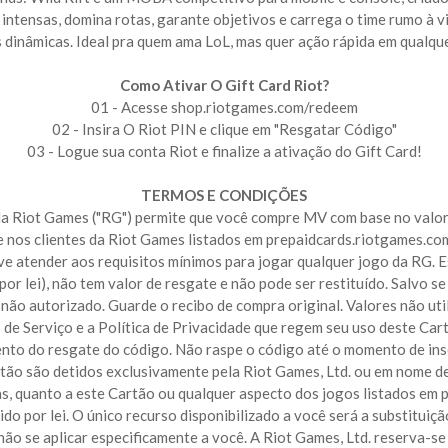
e intensas, domina rotas, garante objetivos e carrega o time rumo à 
s dinâmicas. Ideal pra quem ama LoL, mas quer ação rápida em qualque
Como Ativar O Gift Card Riot?
01 - Acesse shop.riotgames.com/redeem
02 - Insira O Riot PIN e clique em "Resgatar Código"
03 - Logue sua conta Riot e finalize a ativação do Gift Card!
TERMOS E CONDIÇÕES
da Riot Games ("RG") permite que você compre MV com base no valor 
 nos clientes da Riot Games listados em prepaidcards.riotgames.com.
e atender aos requisitos mínimos para jogar qualquer jogo da RG. E
r lei), não tem valor de resgate e não pode ser restituído. Salvo se 
não autorizado. Guarde o recibo de compra original. Valores não uti
 de Serviço e a Política de Privacidade que regem seu uso deste Car
to do resgate do código. Não raspe o código até o momento de inse
ão são detidos exclusivamente pela Riot Games, Ltd. ou em nome del
as, quanto a este Cartão ou qualquer aspecto dos jogos listados em 
ido por lei. O único recurso disponibilizado a você será a substitui
 não se aplicar especificamente a você. A Riot Games, Ltd. reserva-s