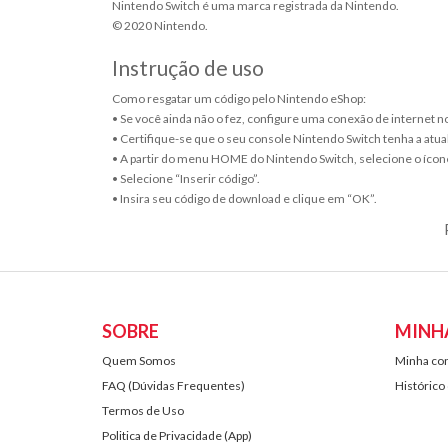
Nintendo Switch é uma marca registrada da Nintendo.
© 2020 Nintendo.
Instrução de uso
Como resgatar um código pelo Nintendo eShop:
• Se você ainda não o fez, configure uma conexão de internet 
• Certifique-se que o seu console Nintendo Switch tenha a atua
• A partir do menu HOME do Nintendo Switch, selecione o ícon
• Selecione “Inserir código”.
• Insira seu código de download e clique em “OK”.
SOBRE
MINH
Quem Somos
Minha co
FAQ (Dúvidas Frequentes)
Histórico
Termos de Uso
Politica de Privacidade (App)