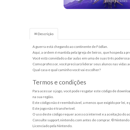
✉ Descrição
A guerra está chegando ao continente de Fódlan.
Aqui, a ordem é mantida pela Igreja de Seiros, que hospeda a 
Você está convidado a dar aulas em uma de suas três poderosa
Como professor, você precisará liderar seus alunos nas vidas 
Qual casa e qual caminho você vai escolher?
Termos e condições
Para acessar o jogo, você pode resgatar este código de downlo
na sua região.
Este código não é reembolsável, a menos que exigido por lei, e
Este jogo não é transferível.
O uso deste código requer acesso à internet e a aceitação do a
Consulte support.nintendo.com antes de comprar. © Nintend
Licenciado pela Nintendo.