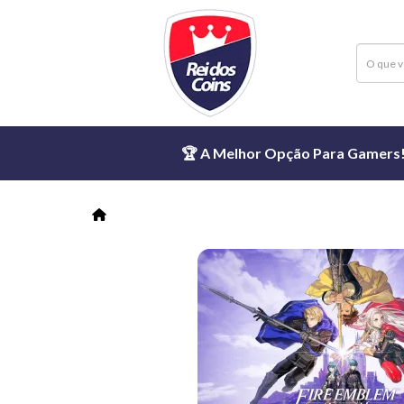
🏆 A Melhor Opção Para Gamers! ⏱