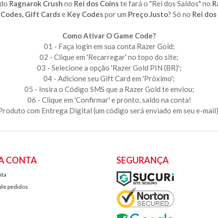
 do
Ragnarok Crush
no
Rei dos Coins
te fará o "Rei dos Saldos" no
R
Codes, Gift Cards
e
Key Codes
por um
Preço Justo
? Só no
Rei dos
Como Ativar O Game Code?
01 - Faça login em sua conta Razer Gold;
02 - Clique em 'Recarregar' no topo do site;
03 - Selecione a opção 'Razer Gold PIN (BR)';
04 - Adicione seu Gift Card em 'Próximo';
05 - Insira o Código SMS que a Razer Gold te enviou;
06 - Clique em 'Confirmar' e pronto, saldo na conta!
Produto com Entrega Digital (um código será enviado em seu e-mail)
A CONTA
SEGURANÇA
nta
 de pedidos