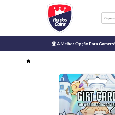
🏆 A Melhor Opção Para Gamers! ⏱