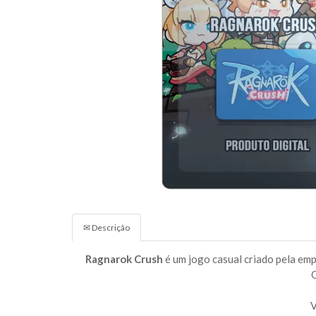
✉ Descrição
Ragnarok Crush
é um jogo casual criado pela em
O
V