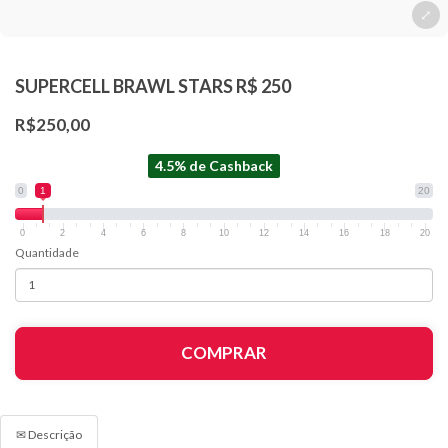
SUPERCELL BRAWL STARS R$ 250
R$250,00
4.5% de Cashback
0
1
20
0
2
4
6
8
10
12
14
16
18
20
Quantidade
COMPRAR
✉ Descrição