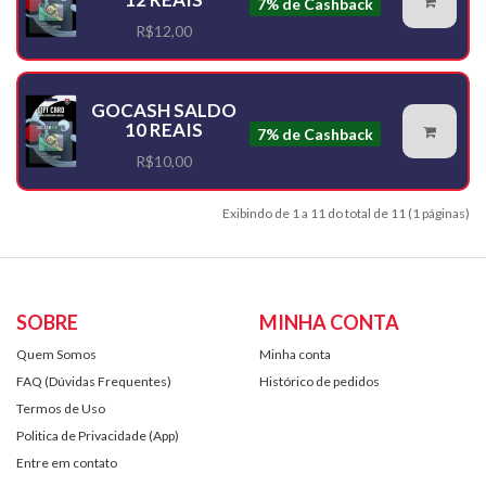
7% de Cashback
R$12,00
GOCASH SALDO
10 REAIS
7% de Cashback
R$10,00
Exibindo de 1 a 11 do total de 11 (1 páginas)
SOBRE
MINHA CONTA
Quem Somos
Minha conta
FAQ (Dúvidas Frequentes)
Histórico de pedidos
Termos de Uso
Politica de Privacidade (App)
Entre em contato