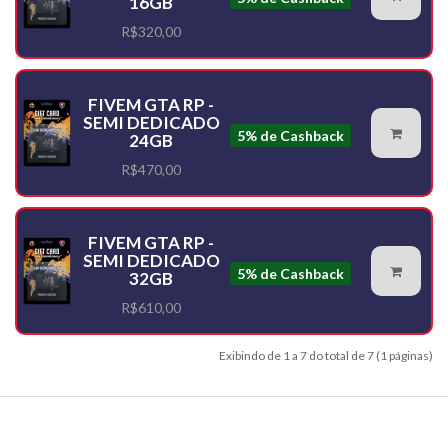
16GB
R$320,00
FIVEM GTA RP -
SEMI DEDICADO
5% de Cashback
24GB
R$470,00
FIVEM GTA RP -
SEMI DEDICADO
5% de Cashback
32GB
R$610,00
Exibindo de 1 a 7 do total de 7 (1 páginas)