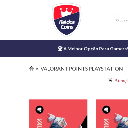
🏆 A Melhor Opção Para Gamers! ⏱
VALORANT POINTS PLAYSTATION
VALORANT
🚨
Atenç
POINTS
PLAYSTATION