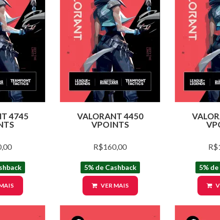
T 4745
VALORANT 4450
VALOR
NTS
VPOINTS
VP
,00
R$160,00
R$
shback
5% de Cashback
5% de
MAIS
VER MAIS
V