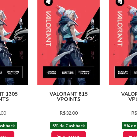
T 1305
VALORANT 815
VALOR
NTS
VPOINTS
VP
,00
R$32,00
R$
ashback
5% de Cashback
5% de
MAIS
VER MAIS
V