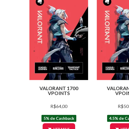
VALORANT 1700
VALORAN
VPOINTS
VPOI
R$64,00
R$50
5% de Cashback
4.5% de C
VER MAIS
VER 