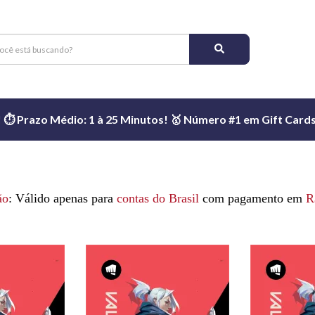
️ Prazo Médio: 1 à 25 Minutos! 🥇 Número #1 em Gift Cards 
ão
: Válido apenas para
contas do Brasil
com pagamento em
R