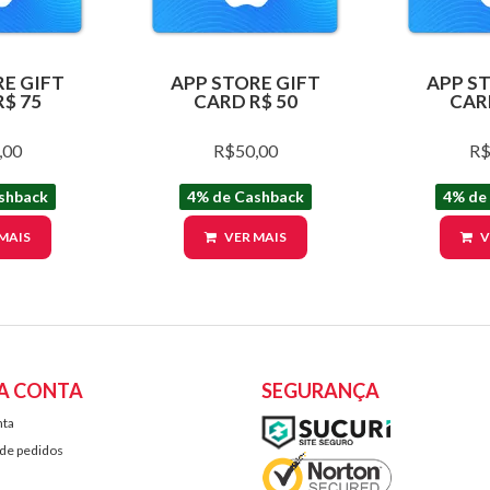
E GIFT
APP STORE GIFT
APP S
$ 75
CARD R$ 50
CAR
,00
R$50,00
R$
shback
4% de Cashback
4% de
MAIS
VER MAIS
V
A CONTA
SEGURANÇA
nta
 de pedidos