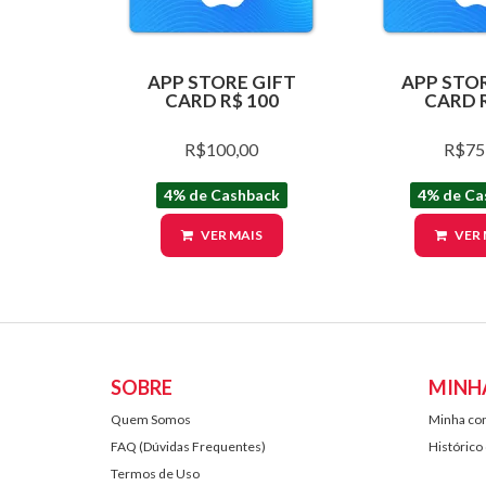
APP STORE GIFT
APP STOR
CARD R$ 100
CARD R
R$100,00
R$75
4% de Cashback
4% de Ca
VER MAIS
VER 
SOBRE
MINH
Quem Somos
Minha co
FAQ (Dúvidas Frequentes)
Histórico
Termos de Uso