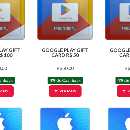
LAY GIFT
GOOGLE PLAY GIFT
GOOGLE 
$ 100
CARD R$ 50
CAR
,00
R$50,00
R$
shback
4% de Cashback
4% de
MAIS
VER MAIS
V