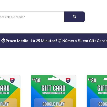
️ Prazo Médio: 1 à 25 Minutos! 🥇 Número #1 em Gift Cards 