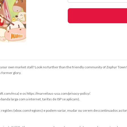
d your own market stall? Look no further than the friendly community of Zephyr Town!
ts former glory.
oft.com/msa) e os https://marvelous-usa.com/privacy-policy/.
nda larga com a internet, tarifas de ISP se aplicam).
as regiões (xbox.com/regions) e podem variar, mudar ou serem descontinuados ao lo