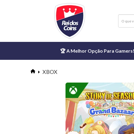
🏆 A Melhor Opção Para Gamers! ⏱
XBOX