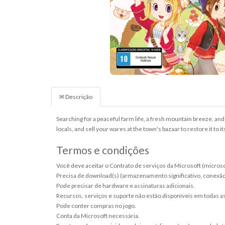
✉ Descrição
Searching for a peaceful farm life, a fresh mountain breeze, an
locals, and sell your wares at the town's bazaar to restore it to i
Termos e condições
Você deve aceitar o Contrato de serviços da Microsoft (micros
Precisa de download(s) (armazenamento significativo, conexão ba
Pode precisar de hardware e assinaturas adicionais.
Recursos, serviços e suporte não estão disponíveis em todas 
Pode conter compras no jogo.
Conta da Microsoft necessária.