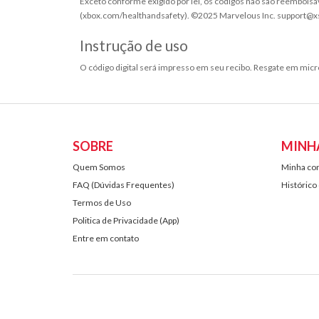
Exceto conforme exigido por lei, os códigos não são reembol
(xbox.com/healthandsafety). ©2025 Marvelous Inc. support
Instrução de uso
O código digital será impresso em seu recibo. Resgate em mi
SOBRE
MINH
Quem Somos
Minha co
FAQ (Dúvidas Frequentes)
Histórico
Termos de Uso
Politica de Privacidade (App)
Entre em contato