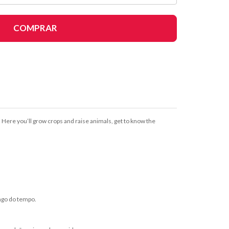
COMPRAR
 Here you’ll grow crops and raise animals, get to know the
ngo do tempo.