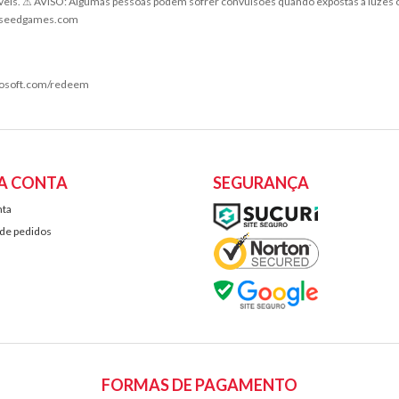
sáveis. ⚠ AVISO: Algumas pessoas podem sofrer convulsões quando expostas a luzes
@xseedgames.com
crosoft.com/redeem
A CONTA
SEGURANÇA
nta
 de pedidos
FORMAS DE PAGAMENTO