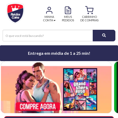
MINHA
MEUS
CARRINHO
CONTA
PEDIDOS
DE COMPRAS
Entrega em média de 1 a 25 min!